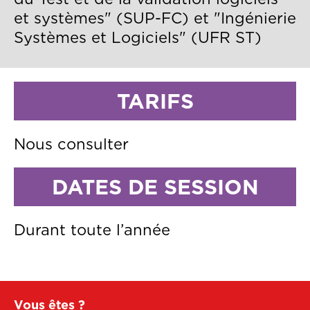
et systèmes" (SUP-FC) et "Ingénierie
Systèmes et Logiciels" (UFR ST)
Titre
TARIFS
Texte
Nous consulter
Titre
DATES DE SESSION
Texte
Durant toute l’année
Pied
Vous êtes ?