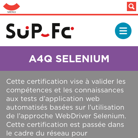
Panneau de gestion des cookies
Aller au menu: UFC : Composantes Universitaires
Aller
au
Navigation
contenu
principale
principal
A4Q SELENIUM
Description
Cette certification vise à valider les
compétences et les connaissances
aux tests d’application web
automatisés basées sur l’utilisation
de l’approche WebDriver Selenium.
Cette certification est passée dans
le cadre du réseau pour