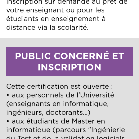
Texte
Inscription sur demande au prêt de
votre enseignant ou pour les
étudiants en enseignement à
distance via la scolarité.
Titre
PUBLIC CONCERNÉ ET
INSCRIPTION
Texte
Cette certification est ouverte :
• aux personnels de l'Université
(enseignants en informatique,
ingénieurs, doctorants...)
• aux étudiants de Master en
informatique (parcours "Ingénierie
du Test et de la validation logiciels