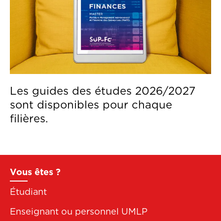
Contenu
Les guides des études 2026/2027
sont disponibles pour chaque
filières.
Pied
Vous êtes ?
de
Étudiant
page
Enseignant ou personnel UMLP